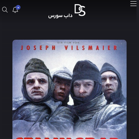
0
داب سورس