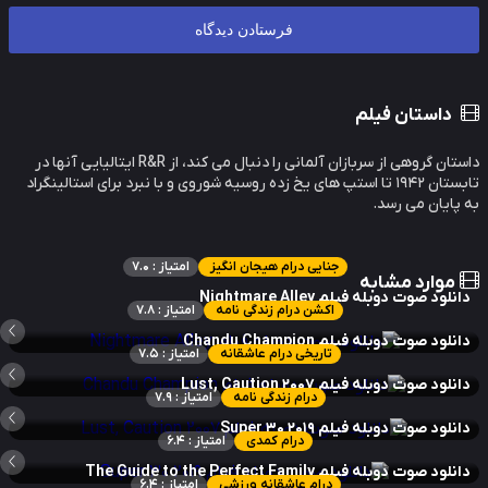
داستان فیلم
داستان گروهی از سربازان آلمانی را دنبال می کند، از R&R ایتالیایی آنها در
تابستان 1942 تا استپ های یخ زده روسیه شوروی و با نبرد برای استالینگراد
پایان می رسد.
جنایی درام هیجان انگیز
امتیاز : 7.0
موارد مشابه
نلود صوت دوبله فیلم Nightmare Alley
اکشن درام زندگی نامه
امتیاز : 7.8
نلود صوت دوبله فیلم Chandu Champion
تاریخی درام عاشقانه
امتیاز : 7.5
نلود صوت دوبله فیلم Lust, Caution 2007
درام زندگی نامه
امتیاز : 7.9
نلود صوت دوبله فیلم Super 30 2019
درام کمدی
امتیاز : 6.4
لود صوت دوبله فیلم The Guide to the Perfect Family
درام عاشقانه ورزشی
امتیاز : 6.4