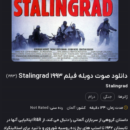
لود صوت دوبله فیلم Stalingrad 1993
(1993)
Stalingr
رها:
جنگی
درام
دت زمان: 134 دقیقه
کشور:
آلمان
رده سنی:
Not Rated
داستان گروهی از سربازان آلمانی را دنبال می کند، از R&R ایتالیایی آنها در
تابستان 1942 تا استپ های یخ زده روسیه شوروی و با نبرد برای استالینگراد