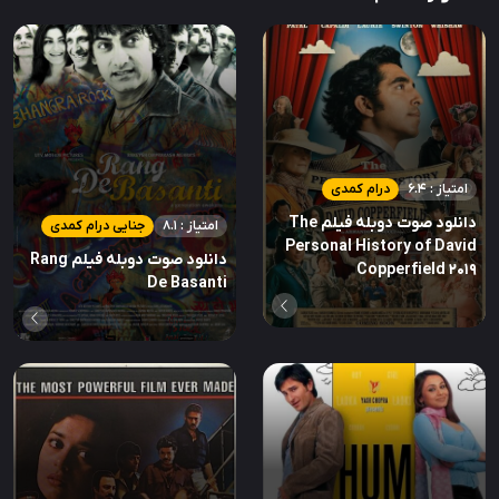
امتیاز : 6.4
درام کمدی
دانلود صوت دوبله فیلم The
امتیاز : 8.1
جنایی درام کمدی
Personal History of David
دانلود صوت دوبله فیلم Rang
Copperfield 2019
De Basanti