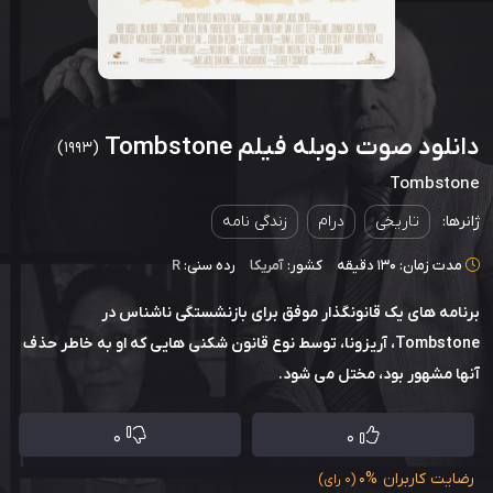
دانلود صوت دوبله فیلم Tombstone
(1993)
Tombstone
ژانرها:
تاریخی
درام
زندگی نامه
مدت زمان: 130 دقیقه
کشور:
آمریکا
رده سنی:
R
برنامه های یک قانونگذار موفق برای بازنشستگی ناشناس در
Tombstone، آریزونا، توسط نوع قانون شکنی هایی که او به خاطر حذف
آنها مشهور بود، مختل می شود.
0
0
رضایت کاربران
0%
(0 رای)