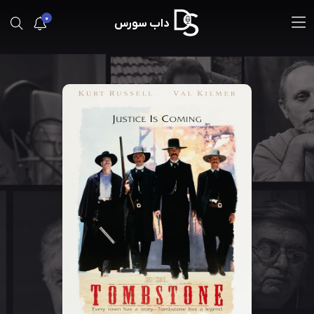
0
داب سورس