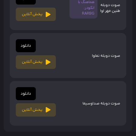
هماهنگ با
صوت دوبله
انکودر:
طنین مهر اوا
RARBG
پخش آنلاین
دانلود
صوت دوبله نماوا
پخش آنلاین
دانلود
صوت دوبله صداوسیما
پخش آنلاین