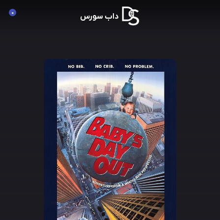
0
داب سورس