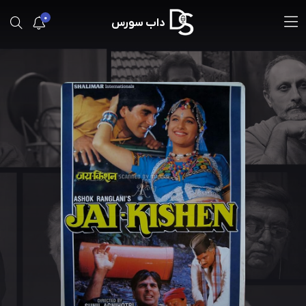
0
داب سورس