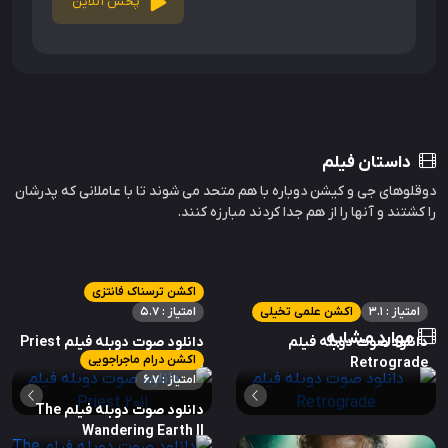
پخش آنلاین
داستان فیلم
دوقلوهای جی و کیشن دوباره با هم متحد می شوند تا با عاملانی که پدرشان
را کشتند و آنها را از هم جدا کردند مبارزه کنند.
اکشن ترسناک فانتزی
امتیاز : 3.1
اکشن علمی تخیلی
امتیاز : 5.7
موارد مشابه
دانلود صوت دوبله فیلم
دانلود صوت دوبله فیلم Priest
اکشن درام ماجراجویی
2011
Retrograde
امتیاز : 6.7
دانلود صوت دوبله فیلم The
Wandering Earth II