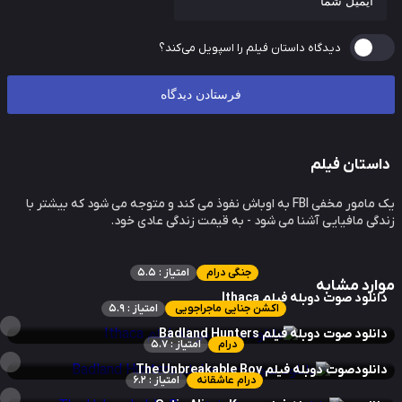
دیدگاه داستان فیلم را اسپویل می‌کند؟
ستان فیلم
یک مامور مخفی FBI به اوباش نفوذ می کند و متوجه می شود که بیشتر با
گی مافیایی آشنا می شود - به قیمت زندگی عادی خود.
جنگی درام
امتیاز : 5.5
ارد مشابه
نلود صوت دوبله فیلم Ithaca
اکشن جنایی ماجراجویی
امتیاز : 5.9
نلود صوت دوبله فیلم Badland Hunters
درام
امتیاز : 5.7
نلودصوت دوبله فیلم The Unbreakable Boy
درام عاشقانه
امتیاز : 6.2