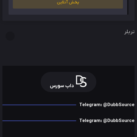
پخش آنلاین
لر
داب سورس
Telegram: @DubbSour
Telegram: @DubbSour