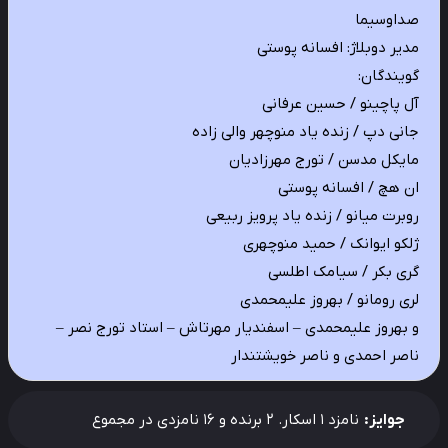
صداوسیما
مدیر دوبلاژ: افسانه پوستی
گویندگان:
آل پاچینو / حسین عرفانی
جانی دپ / زنده یاد منوچهر والی زاده
مایکل مدسن / تورج مهرزادیان
ان هچ / افسانه پوستی
روبرت میانو / زنده یاد پرویز ربیعی
ژلکو ایوانک / حمید منوچهری
گری بکر / سیامک اطلسی
لری رومانو / بهروز علیمحمدی
و بهروز علیمحمدی – اسفندیار مهرتاش – استاد تورج نصر –
ناصر احمدی و ناصر خویشتندار
جوایز:
نامزد 1 اسکار. 2 برنده و 16 نامزدی در مجموع