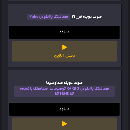
صوت دوبله قرن 21
هماهنگ با انکودر: Pahe
دانلود
پخش آنلاین
صوت دوبله صداوسیما
هماهنگ با انکودر: RARBG توضیحات: هماهنگ با نسخه
EXTENDED
دانلود