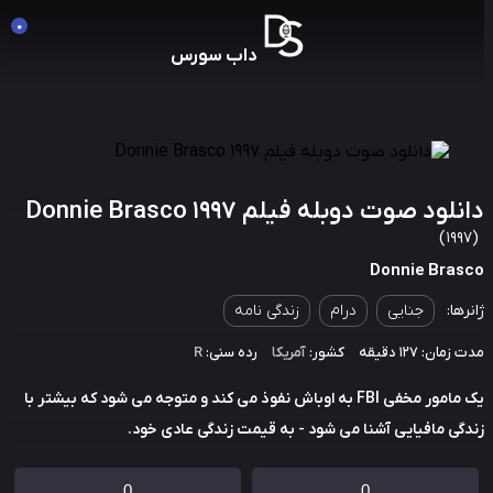
0
داب سورس
لود صوت دوبله فیلم Donnie Brasco 1997
Donnie Bras
رها:
جنایی
درام
زندگی نامه
مان: 127 دقیقه
کشور:
آمریکا
رده سنی:
R
یک مامور مخفی FBI به اوباش نفوذ می کند و متوجه می شود که بیشتر با
گی مافیایی آشنا می شود - به قیمت زندگی عادی خود.
0
0