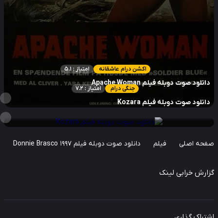
اکشن درام عاشقانه
امتیاز : 5.1
نلود صوت دوبله فیلم Apache Woman
جنگی درام
امتیاز : 7.2
نلود صوت دوبله فیلم Kozara
حه اصلی
فیلم
دانلود صوت دوبله فیلم Donnie Brasco 1997
ارش خرابی لینک
راک گذاری