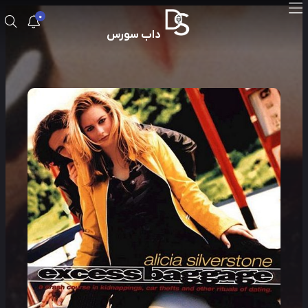
0
داب سورس