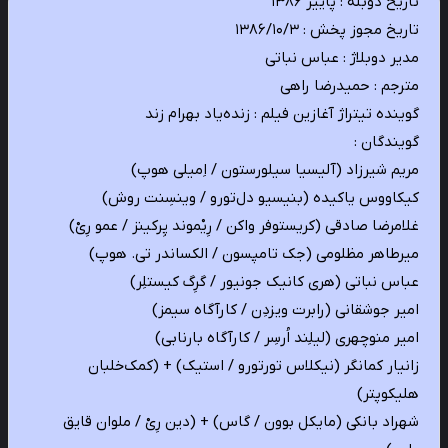
تاریخ دوبله : پاییز ۱۳۸۶
تاریخ مجوز پخش : ۱۳۸۶/۱۰/۳
مدیر دوبلاژ : عباس نباتی
مترجم : حمیدرضا راهی
گوینده تیتراژ آغازین فیلم : زنده‌یاد بهرام زند
گویندگان :
مریم شیرزاد (آلیسیا سیلورستون / اِمیلی هوپ)
کیکاووس یاکیده (بنیسیو دل‌تورو / وینسِنت روش)
غلامرضا صادقی (کریستوفر واکن / رِیْموند پِرکینز / عمو رِیْ)
میرطاهر مظلومی (جک تامپسون / الکساندر تی. هوپ)
عباس نباتی (هری کانیک جونیور / گرِگ کیستلِر)
امیر جوشقانی (رابرت ویزدِن / کارآگاه سیمز)
امیر منوچهری‌ (لیلِند اُرسِر / کارآگاه بارنابی)
زانیار کمانگر (نیکلاس تورتورو / استیک) + (کمک‌خلبان
هلیکوپتر)
شهراد بانکی (مایکل بوون / گاس) + (دین رِیْ / ملوان قایق