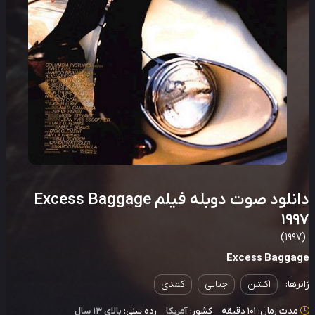
دانلود صوت دوبله فیلم Excess Baggage
19
Excess Bagga
رها:
اکشن
جنایی
کمدی
دت زمان: 101 دقیقه
کشور:
آمریکا
رده سنی:
بالای ۱۳ سال