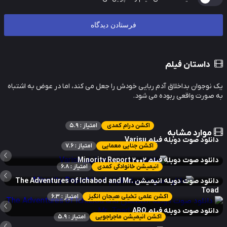
داستان فیلم
نوجوان بداخلاق آدم ربایی خودش را جعل می کند، اما در عوض به اشتباه
صورت واقعی ربوده می شود.
اکشن درام کمدی
امتیاز : 5.9
موارد مشابه
نلود صوت دوبله فیلم Varisu
اکشن جنایی معمایی
امتیاز : 7.6
نلود صوت دوبله فیلم Minority Report 2002
انیمیشن خانوادگی کمدی
امتیاز : 6.8
دانلود صوت دوبله انیمیشن The Adventures of Ichabod and Mr.
Toa
اکشن علمی تخیلی هیجان انگیز
امتیاز : 6.3
نلود صوت دوبله فیلم ARQ
اکشن انیمیشن ماجراجویی
امتیاز : 5.9