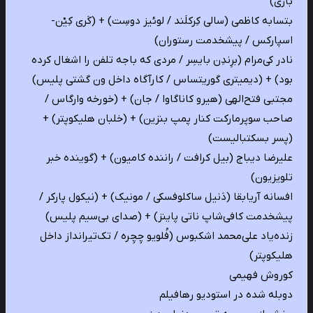
باری)
بتسابه کاظمی (سالی کِرکلَند / لوئیز دوسِت) + (کَری کِیْن-
اسپارکس / پیشخدمت رستوران)
نادر کی‌مرام (برِندِن بایسِر / مردی که باجه‌ تلفن را اشغال کرده
بود) + (دیمیتری گوریتساس / کارآگاه داخل ون گشتی پلیس)
مجتبی فتح‌الهی (هیرو کاناگاوا / جان) + (خورخه وارگاس /
صاحب سوپرمارکت کنار پمپ بنزین) + (خلبان هلیکوپتر) +
(پسر بسکتبالیست)
علیرضا دیباج (بیل کرافت / راننده کامیون) + (گوینده خبر
تلویزیون)
افسانه آریابقا (دَنیل ساکلوفسکی / مونیک) + (نیکول پارکر /
پیشخدمت کافی‌شاپ ناتی پاینز) + (صدای بی‌سیم پلیس)
زنده‌یاد علی‌محمد اشکبوس (فُلویو چِچِره / تک‌تیرانداز داخل
هلیکوپتر)
کوروش فهیمی
دوبله شده در استودیو رهافیلم