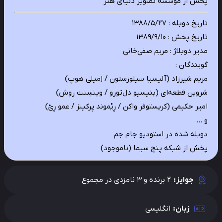
پخش از موسسه تصویر دنیای هنر
تاریخ دوبله : ۱۳۸۸/۵/۲۷
تاریخ پخش : ۱۳۸۹/۹/۱۰
مدیر دوبلاژ : مریم صفی‌خانی
گویندگان :
مریم شیرزاد (آلیسیا سیلورستون / اِمیلی هوپ)
شروین قطعه‌ای (بنیسیو دل‌تورو / وینسِنت روش)
امیر حکیمی (کریستوفر واکن / رِیْموند پِرکینز / عمو رِیْ)
و …
دوبله شده در استودیو جام جم
پخش از شبکه پنج سیما (ناموجود)
جوایز:
2 برنده و 3 نامزدی در مجموع
زبان:
انگلیسی