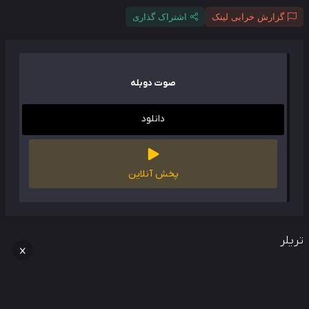
گزارش خرابی لینک
اشتراک گذاری
صوت دوبله
دانلود
پخش آنلاین
لر