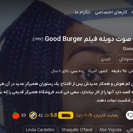
کارهای اختصاصی
تلگرام ما
ت دوبله فیلم Good Burger
(1997)
Good
خانوادگی
کمدی
 دقیقه
کشور:
آمریکا
رده سنی:
بالای ۶ سال
 کم هوش و همکار جدیدش پس از افتتاح یک رستوران همبرگر جدید در آن ط
 قصد دارد آنها را از کار بیاندازد، سعی می کنند فروشگاه همبرگر قدیمی را که بر
از شکست نجات دهند.
رضایت کاربران
0%
5.8
33
41
(0 رای)
/10
ان:
Linda Cardellini
Shaquille O'Neal
Abe Vigoda