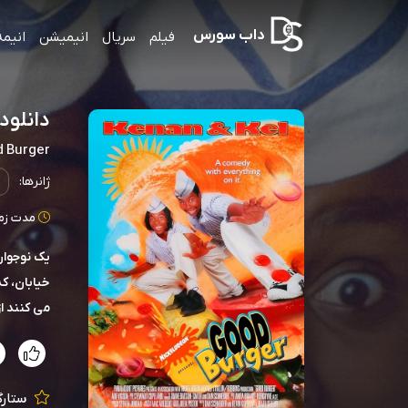
داب سورس
فیلم
سریال
انیمیشن
انیمه
دانلود صو
 Burger
ژانرها:
مدت زمان: 95
یک نوجوان
خیابان، که
می کنند 
ستارگ