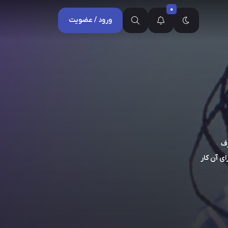
0
ورود / عضویت
رف
ای آن کار