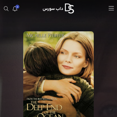
0
داب سورس