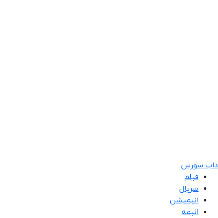
داب سورس
فیلم
سریال
انیمیشن
انیمه