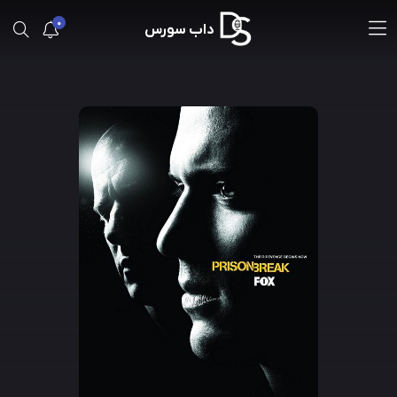
0
داب سورس