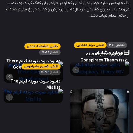
یک مهندس سازه خود را در زندانی که او در طراحی آن کمک کرده بود، نصب
می‌کند تا با بیرون کشیدن خود از داخل، برادرش را که به دروغ متهم شده‌اند
از حکم اعدام نجات دهد.
امتیاز : 6.7
اکشن درام معمایی
جنایی عاشقانه کمدی
موارد مشابه
امتیاز : 5.8
دانلود صوت دوبله فیلم
Conspiracy Theory 1997
دانلود صوت دوبله فیلم There
اکشن کمدی ماجراجویی
Goes the Neighborhood
امتیاز : 4.5
دانلود صوت دوبله فیلم The
Misfits