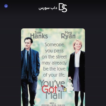
0
داب سورس