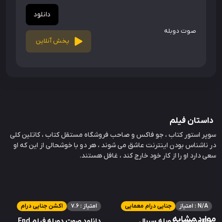
دانلود
صوت دوبله
پخش آنلاین
داستان فیلم
سوپر استور کتاب ، جو فاکس و صاحب فروشگاه مستقل کتاب ، کاتلین کلی
در ناشناس بودن اینترنت عاشق می شوند ، هر دو با خوشحالی از این که او
سعی دارد او را از کار خود خارج کند ، غافل هستند.
امتیاز : N/A
جنایی درام معمایی
امتیاز : 7.6
اکشن جنایی درام
موارد مشابه
دانلود صوت دوبله سریال
دانلود صوت دوبله فیلم End