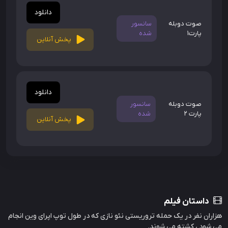
دانلود
صوت دوبله
سانسور
پارت1
شده
پخش آنلاین
دانلود
صوت دوبله
سانسور
پارت 2
شده
پخش آنلاین
داستان فیلم
هزاران نفر در یک حمله تروریستی نئو نازی که در طول توپ اپرای وین انجام
می شود ، کشته می شوند.