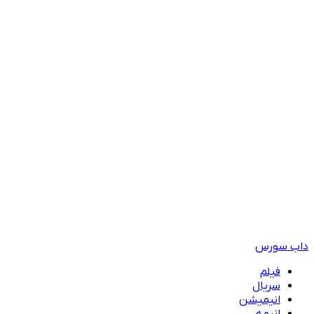
داب سورس
فیلم
سریال
انیمیشن