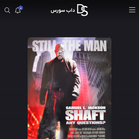
0
داب سورس