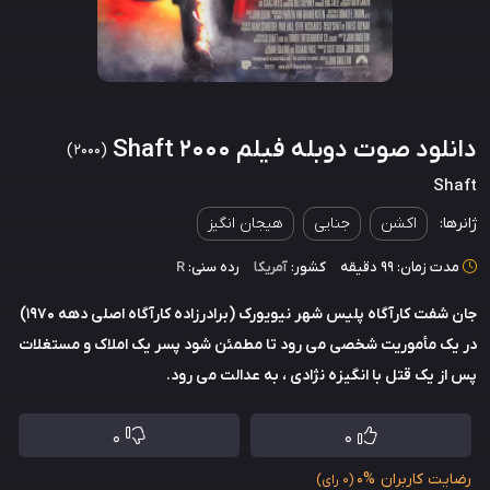
دانلود صوت دوبله فیلم Shaft 2000
(2000)
Shaft
ژانرها:
اکشن
جنایی
هیجان انگیز
مدت زمان: 99 دقیقه
کشور:
آمریکا
رده سنی:
R
جان شفت کارآگاه پلیس شهر نیویورک (برادرزاده کارآگاه اصلی دهه 1970)
در یک مأموریت شخصی می رود تا مطمئن شود پسر یک املاک و مستغلات
پس از یک قتل با انگیزه نژادی ، به عدالت می رود.
0
0
رضایت کاربران
0%
(0 رای)