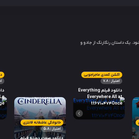
د. یک داستان رنگارنگ از جادو و
اکشن کمدی ماجراجویی
در
امتیاز : 7.8
ام
دانلود فیلم Everything
دان
Le
Everywhere All at
ge
tt6710474Once
خانوادگی عاشقانه فانتزی
امتیاز : 5.8
دانلود صوت دوبله فیلم