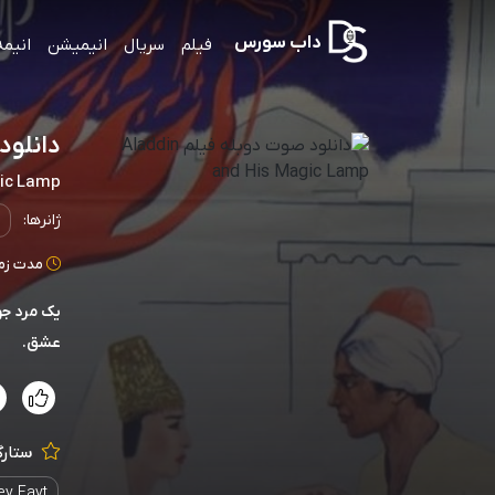
داب سورس
فیلم
سریال
انیمیشن
انیمه
دانلود صوت د
gic Lamp
ژانرها:
مدت زمان: 84
یک مرد جو
عشق.
ستارگ
ey Fayt