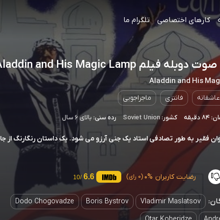
کارهای اختصاصی
تلگرام ما
وبله فیلم Aladdin and His Magic Lamp
Aladdin and His Ma
عاشقانه
فانتزی
ماجراجویی
 دقیقه
کشور:
Soviet Union
رده سنی:
بالای ۶ سال
ان فقیر به طور تصادفی استاد یک جنی آرزو می شود. یک داستان رنگارنگ از جاد
رضایت کاربران
0%
6.6
(0 رای)
/10
ان:
Dodo Chogovadze
Boris Bystrov
Vladimir Maslatsov
Otar Koberidze
Andr