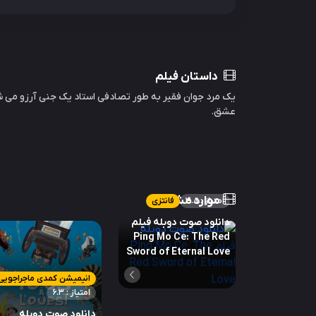
داستان فیلم
یک مرد جوان فقیر به طور تصادفی استاد یک جنی آرزو می شو
عشق.
موارد مشابه
امتیاز : 4.8
فانتزی
دانلود صوت دوبله فیلم
Ping Mo Ce: The Red
Sword of Eternal Love
انیمیشن کمدی ماجراجویی
امتیاز : 6.3
دانلود صوت دوبله