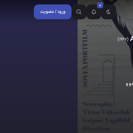
0
ورود / عضویت
(1967)
و و