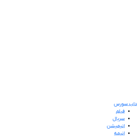
داب سورس
فیلم
سریال
انیمیشن
انیمه