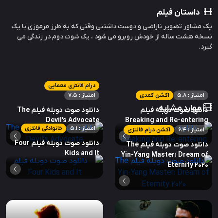
داستان فیلم
یک مشاور تصویر ناراضی و دوست داشتنی وقتی که به طرز مرموزی با یک
نسخه هشت ساله از خودش روبرو می شود ، یک شوت دوم در زندگی می
گیرد.
درام فانتزی معمایی
امتیاز : 5.8
اکشن کمدی
امتیاز : 7.5
موارد مشابه
دانلود صوت دوبله فیلم
دانلود صوت دوبله فیلم The
Devil’s Advocate
Breaking and Re-entering
امتیاز : 5.1
خانوادگی فانتزی
امتیاز : 6.4
اکشن درام فانتزی
دانلود صوت دوبله فیلم Four
دانلود صوت دوبله فیلم The
Kids and It
Yin-Yang Master: Dream of
Eternity 2020