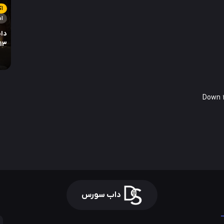
ا
ام
دان
013
داب سورس