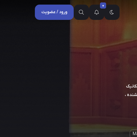
0
ورود / عضویت
د ، مکانیک
شنده ،
Ma