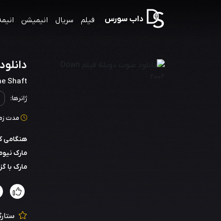
داب سورس
فیلم
سریال
انیمیشن
انیمه
دانلود ص
e Shaft
ژانرها:
مدت زمان: 111
مارک نیوم
مارک با گزارشگر spunky j ... به
ستارگ