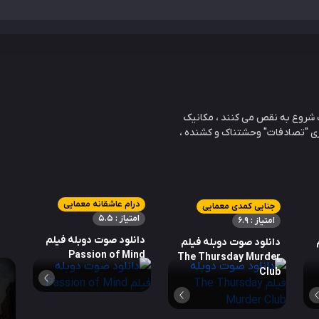
ختمان هزاره 102 طبقه نیویورک شروع به نقص می کنند ، مکانیک
ری "تصادفات" وحشتناک و کشنده ،
درام عاشقانه معمایی
جنایی کمدی معمایی
امتیاز : 5.5
امتیاز : 6.9
دانلود صوت دوبله فیلم
دانلود صوت دوبله فیلم
Passion of Mind
The Thursday Murder
Club