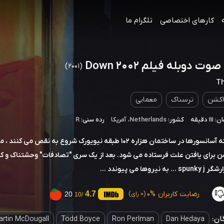
کارهای اختصاصی
تلگرام ما
وت دوبله فیلم Down 2002
(2001)
Th
اکشن
ترسناک
معمایی
 دقیقه
کشور:
Netherlands
،
آمریکا
رده سنی:
R
هنگامی که آسانسورها در ساختمان هزاره 102 طبقه نیویورک شروع به نقص می کنن
ن برای یافتن علت فرستاده می شود. بعد از یک سری "تصادفات" وحشتناک و ک
 نیروها می پیوندد ...
رضایت کاربران
0%
4.7
20
(0 رای)
/10
ان:
rtin McDougall
Todd Boyce
Ron Perlman
Dan Hedaya