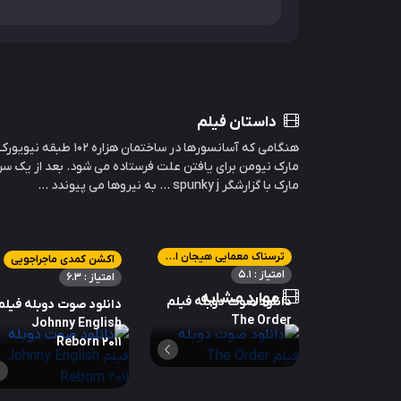
داستان فیلم
هنگامی که آسانسورها در سا
مارک نیومن برای یافتن علت فرستاده می شود. بعد از یک س
مارک با گزارشگر spunky j ... به نیروها می پیوندد ...
ترسناک معمایی هیجان انگیز
اکشن کمدی ماجراجویی
امتیاز : 5.1
امتیاز : 6.3
موارد مشابه
دانلود صوت دوبله فیلم
دانلود صوت دوبله فیلم
The Order
Johnny English
Reborn 2011