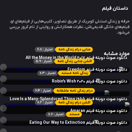
ستان فیلم
ه و زندگی استنلی کوبریک از طریق تصاویر، کلیپ‌هایی از فیلم‌های او،
م‌های خانگی قدیمی‌اش، نظرات همکارانش و روایتی از تام کروز بررسی
شود.
جنایی درام زندگی نامه
امتیاز : 6.8
ارد مشابه
لود صوت دوبله فیلم All the Money in the World 2017
اکشن جنایی زندگی نامه
امتیاز : 5.9
نلود صوت دوبله فیلم Freedom
زندگی نامه مستند
امتیاز : 7.3
نلود صوت دوبله فیلم Robin’s Wish 2020
درام زندگی نامه عاشقانه
امتیاز : 6.4
لود صوت دوبله فیلم Love Is a Many-Splendored Thing 1955
اکشن درام زندگی نامه
امتیاز : 8.2
نلود صوت دوبله فیلم Amaran
مستند
امتیاز : 7.6
لود صوت دوبله فیلم Eating Our Way to Extinction