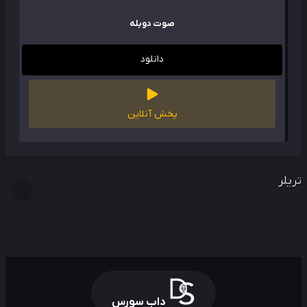
صوت دوبله
دانلود
پخش آنلاین
لر
داب سورس