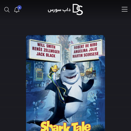
0
داب سورس