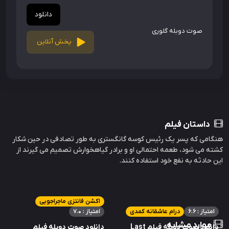
دانلود
صوت دوبله گلوری
پخش آنلاین
داستان فیلم
هنگامی که پسر یک رئیس کوسه گانگستری به طور تصادفی در حین شکار
کشته می شود، طعمه احتمالی او و برادر گیاهخوارش تصمیم می گیرند از
این حادثه به نفع خود استفاده کنند.
اکشن فانتزی ماجراجویی
امتیاز : 6.6
درام عاشقانه کمدی
امتیاز : 7.0
موارد مشابه
دانلود صوت دوبله فیلم Last
دانلود صوت دوبله فیلم