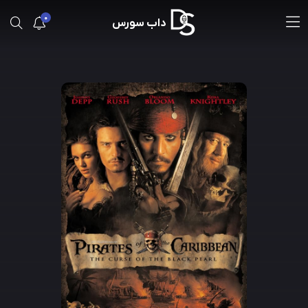
0
داب سورس