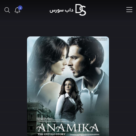
0
داب سورس