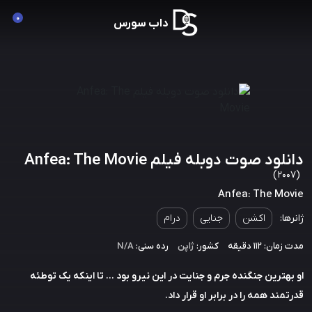
0
داب سورس
دانلود صوت دوبله فیلم Anfea: The Movie
(2007)
Anfea: The Movie
ژانرها:
اکشن
جنایی
درام
مدت زمان: 112 دقیقه
کشور:
ژاپن
رده سنی:
N/A
او بهترین جنگنده جرم و جنایت در این نیرو بود ... تا اینکه یک توطئه
قدرتمند همه را در برابر او قرار داد.