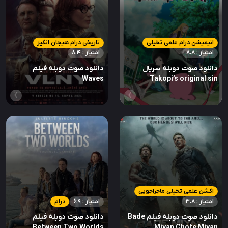
انیمیشن درام علمی تخیلی
تاریخی درام هیجان انگیز
امتیاز : 8.8
امتیاز : 8.4
دانلود صوت دوبله سریال
دانلود صوت دوبله فیلم
Waves
Takopi’s original sin
اکشن علمی تخیلی ماجراجویی
امتیاز : 3.8
امتیاز : 6.9
درام
دانلود صوت دوبله فیلم Bade
دانلود صوت دوبله فیلم
Between Two Worlds
Miyan Chote Miyan