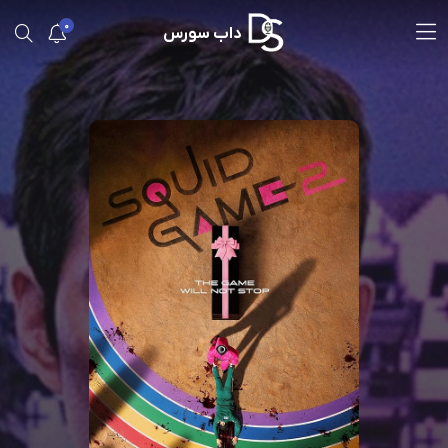
0
داب سورس