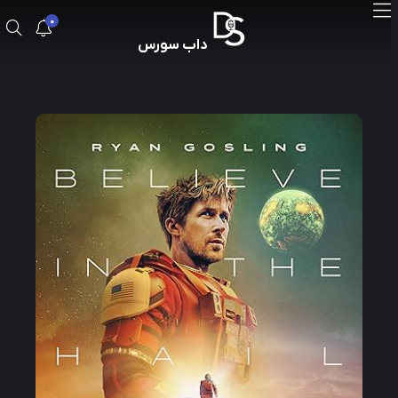
0
داب سورس