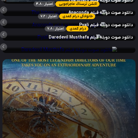
نلود صوت دوبله فیلم The Intern
اکشن ترسناک ماجراجویی
امتیاز : 4.8
نلود صوت دوبله فیلم Anaconda
خانوادگی درام کمدی
امتیاز : 7.2
نلود صوت دوبله فیلم Pyali
درام کمدی
امتیاز : 7.8
نلود صوت دوبله فیلم Daredevil Musthafa