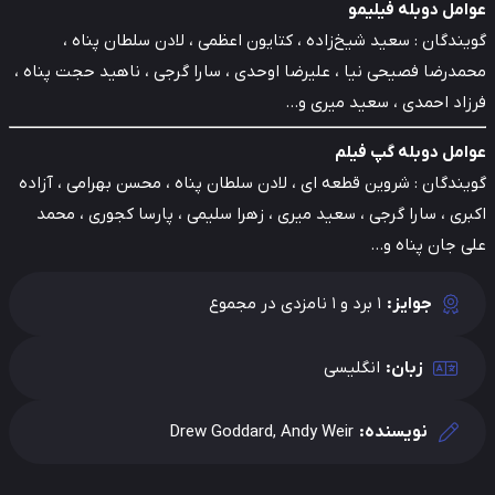
امل دوبله فیلیمو
ندگان : سعید شیخ‌زاده ، کتایون اعظمی ، لادن سلطان پناه ،
درضا فصیحی ‌نیا ، علیرضا اوحدی ، سارا گرجی ، ناهید حجت ‌پناه ،
زاد احمدی ، سعید میری و…
امل دوبله گپ فیلم
ندگان : شروین قطعه ‌ای ، لادن سلطان ‌پناه ، محسن بهرامی ، آزاده
ری ، سارا گرجی ، سعید میری ، زهرا سلیمی ، پارسا کجوری ، محمد
 جان ‌پناه و…
جوایز:
1 برد و 1 نامزدی در مجموع
زبان:
انگلیسی
نویسنده:
Drew Goddard, Andy Weir