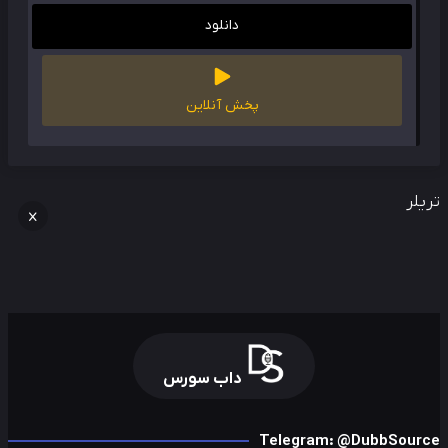
دانلود
پخش آنلاین
لر
داب سورس
Telegram: @DubbSour