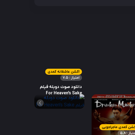
اکشن عاشقانه کمدی
امتیاز : 7.5
دانلود صوت دوبله فیلم
For Heaven’s Sake
کشن کمدی ماجراجویی
تیاز : 5.8