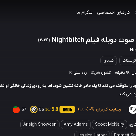
کارهای اختصاصی
تلگرام ما
وت دوبله فیلم Nightbitch
(2024)
Ni
ترسناک
کمدی
 دقیقه
کشور:
آمریکا
رده سنی:
R
ود را متوقف می کند تا یک مادر خانه نشین شود، اما به زودی زندگی خانگی او ت
ا می کند.
رضایت کاربران
0%
5.8
57
56
(0 رای)
/10
ان:
Arleigh Snowden
Amy Adams
Scoot McNairy
Jessica Harper
Emmett S