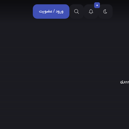
0
ورود / عضویت
غییری