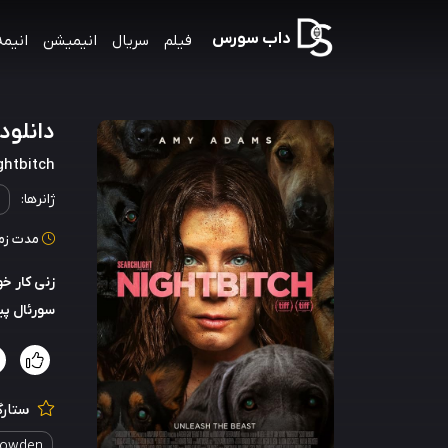
داب سورس
فیلم
سریال
انیمیشن
انیمه
دانلود ص
ghtbitch
ژانرها:
مدت زمان: 99
زنی کار خ
سورئال پید
ستارگ
nowden