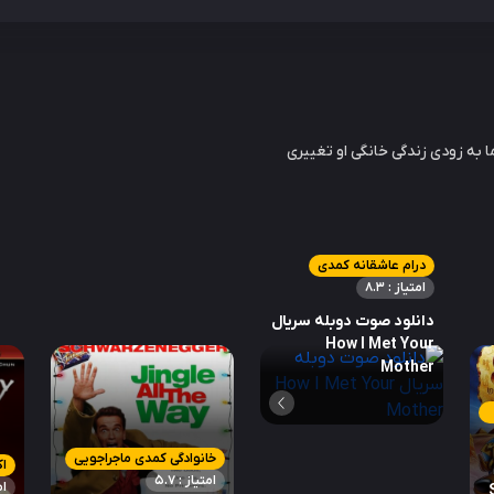
ا به زودی زندگی خانگی او تغییری
درام عاشقانه کمدی
امتیاز : 8.3
دانلود صوت دوبله سریال
How I Met Your
Mother
خانوادگی کمدی ماجراجویی
ا
امتیاز : 5.7
ام
S