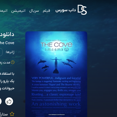
داب سورس
فیلم
سریال
انیمیشن
انیمه
دانلود ص
he Cove
ژانرها:
مدت زمان: 92
یک یارو را
حیوانات و
ستارگ