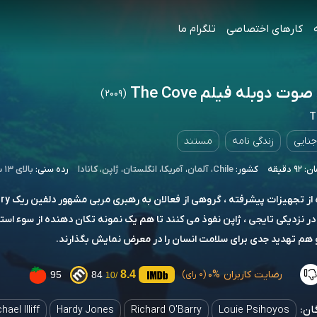
کارهای اختصاصی
تلگرام ما
وت دوبله فیلم The Cove
(2009)
T
جنایی
زندگی نامه
مستند
 دقیقه
کشور:
Chile
،
آلمان
،
آمریکا
،
انگلستان
،
ژاپن
،
کانادا
رده سنی:
بالای ۱۳ سال
 در نزدیکی تایجی ، ژاپن نفوذ می کنند تا هم یک نمونه تکان دهنده از سوء استف
 هم تهدید جدی برای سلامت انسان را در معرض نمایش بگذارند.
رضایت کاربران
0%
8.4
95
84
(0 رای)
/10
ان:
hael Illiff
Hardy Jones
Richard O'Barry
Louie Psihoyos