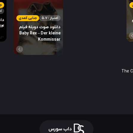
جن
ام
امتیاز : 5.7
جنایی کمدی
دان
14
دانلود صوت دوبله فیلم
Baby Rex – Der kleine
Kommissar
داب سورس