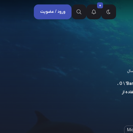
0
ورود / عضویت
با استفاده از تجهیزات پیشرفته ، گروهی از فعالان به رهبری مربی مشهور دلفین ریک O \ 'Barry ،
اده از
Mic