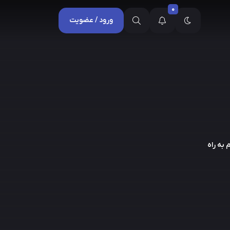
0
ورود / عضویت
به راه