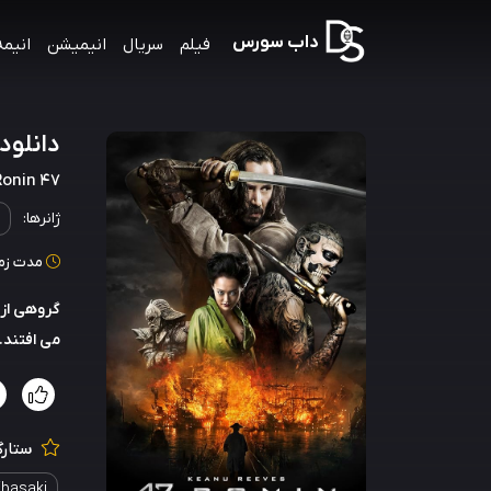
داب سورس
فیلم
سریال
انیمیشن
انیمه
دانلود ص
47 Ronin
ژانرها:
مدت زمان: 128
گروهی از 
می افتند.
ستارگ
ibasaki