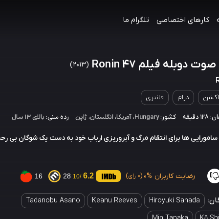
کارهای اختصاصی
تلگرام ما
وت دوبله فیلم 47 Ronin
(2013)
اکشن
درام
فانتزی
 دقیقه
کشور:
Hungary
،
آمریکا
،
انگلستان
،
ژاپن
رده سنی:
بالای ۱۳ سال
سامورایی ها برای انتقام مرگ و آبروریزی ارباب خود به دست یک شوگان بی رحم 
رضایت کاربران
0%
6.2
16
28
(0 رای)
/10
ان:
Tadanobu Asano
Keanu Reeves
Hiroyuki Sanada
Min Tanaka
Kô Sh