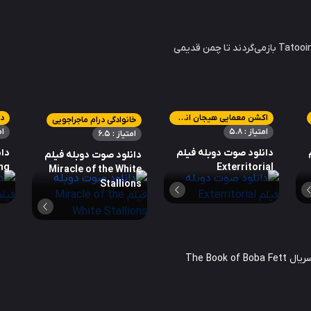
بوبا فت، شکارچی فضل و مزدور Fennec Shand وقتی به Tatooine بازمی‌گردند تا چمن قدیمی
اکشن معمایی هیجان انگیز
در
خانوادگی درام ماجراجویی
امتیاز : 5.8
ام
امتیاز : 6.5
دانلود صوت دوبله فیلم
دان
دانلود صوت دوبله فیلم
ng
Exterritorial
Miracle of the White
Stallions
The Book o