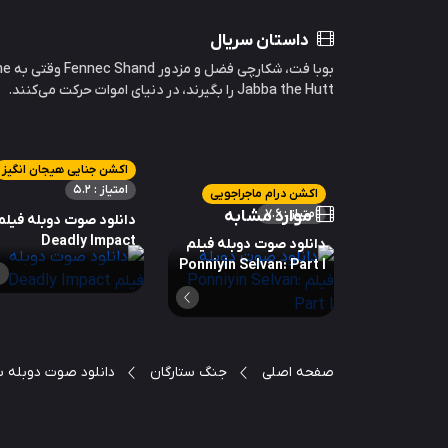
داستان سریال
Jabba the Hutt را بگیرند، در دنیای اموات حرکت می‌کنند.
اکشن جنایی هیجان انگیز
امتیاز : 5.2
اکشن درام ماجراجویی
امتیاز : 7.6
موارد مشابه
دانلود صوت دوبله فیلم
Deadly Impact
دانلود صوت دوبله فیلم
Ponniyin Selvan: Part I
صفحه اصلی
جنگ ستارگان
دانلود صوت دوبله سریال f Boba Fett