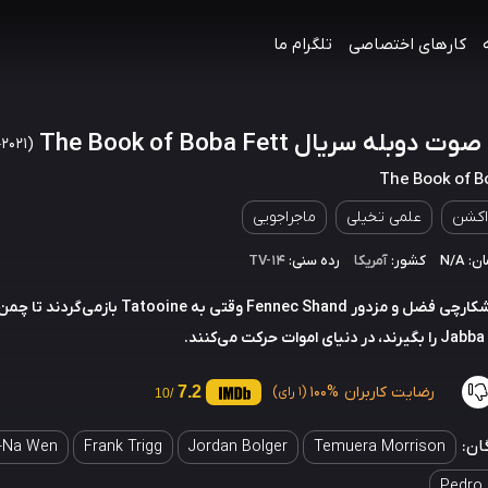
کارهای اختصاصی
تلگرام ما
دوبله سریال The Book of Boba Fett
(2021–2022)
The Book of B
اکشن
علمی تخیلی
ماجراجویی
 N/A
کشور:
آمریکا
رده سنی:
TV-14
بوبا فت، شکارچی فضل و مزدور Fennec Shand وقتی به Tatooine 
نیای اموات حرکت می‌کنند.
رضایت کاربران
100%
7.2
(1 رای)
/10
ان:
-Na Wen
Frank Trigg
Jordan Bolger
Temuera Morrison
Pedro 