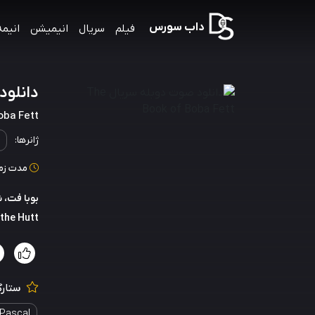
داب سورس
فیلم
سریال
انیمیشن
انیمه
دانلود صوت 
oba Fett
ژانرها:
مدت زمان:
Jabba the Hutt را بگیرند، در د
ستارگ
Pascal