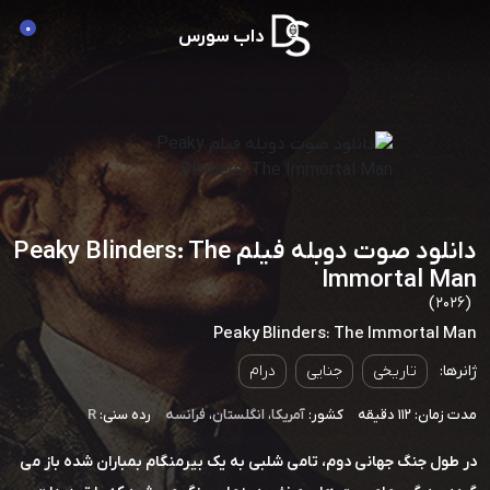
0
داب سورس
دانلود صوت دوبله فیلم Peaky Blinders: The
Immortal Man
(2026)
Peaky Blinders: The Immortal Man
ژانرها:
تاریخی
جنایی
درام
مدت زمان: 112 دقیقه
کشور:
آمریکا
،
انگلستان
،
فرانسه
رده سنی:
R
در طول جنگ جهانی دوم، تامی شلبی به یک بیرمنگام بمباران شده باز می