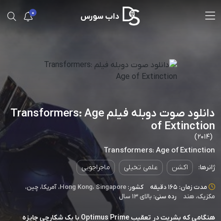
0
داب سورس
دانلود صوت دوبله فیلم Transformers: Age
of Extinction
(2014)
Transformers: Age of Extinction
ژانرها:
اکشن
علمی تخیلی
ماجراجویی
مدت زمان: 165 دقیقه
کشور:
Singapore
،
Hong Kong
،
آمریکا
،
چین
،
مکزیک
،
هند
رده سنی:
بالای ۱۳ سال
هنگامی که بشریت در تعقیب Optimus Prime با یک شکارچی جایزه