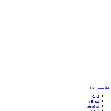
داب سورس
فیلم
سریال
انیمیشن