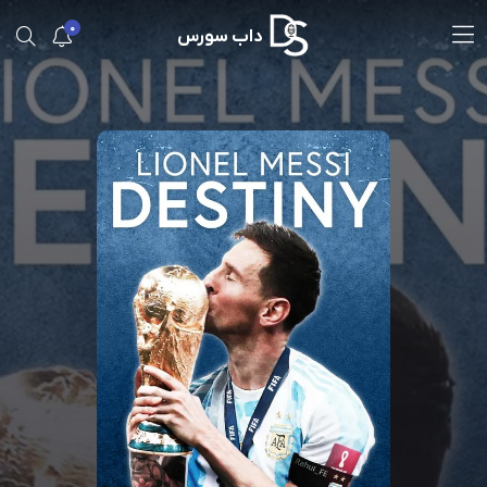
0
داب سورس