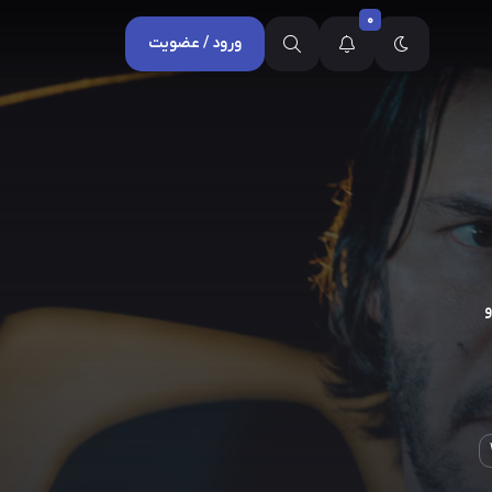
0
ورود / عضویت
و