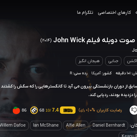
کارهای اختصاصی
تلگرام ما
وت دوبله فیلم John Wick
(2014)
Jo
اکشن
جنایی
هیجان انگیز
 دقیقه
کشور:
آمریکا
رده سنی:
R
ابق از دوران بازنشستگی بیرون می آید تا گانگسترهایی را که سگش را کشتند 
 دزدیده بودند، ردیابی کند.
رضایت کاربران
0%
7.4
86
68
(0 رای)
/10
ان:
Willem Dafoe
Ian McShane
Alfie Allen
Daniel Bernhardt
Keanu 