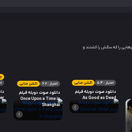
رهایی را که سگش را کشتند و
جن
امتیاز : 5.4
اکشن جنایی
ام
امتیاز : 6.7
اکشن جنایی
دانلود صوت دوبله فیلم
دان
دانلود صوت دوبله فیلم
ler
As Good as Dead
Once Upon a Time in
Shanghai