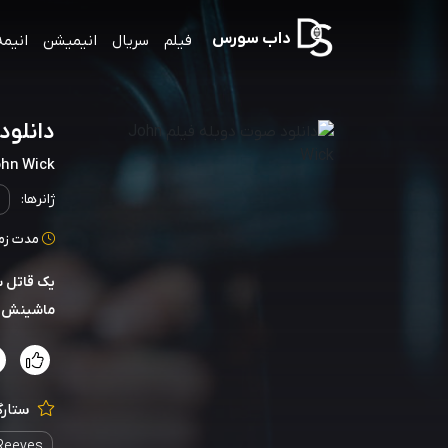
داب سورس
فیلم
سریال
انیمیشن
انیمه
دانلود ص
hn Wick
ژانرها:
مدت زمان: 101
یک قاتل س
ماشینش را
ستارگ
Reeves