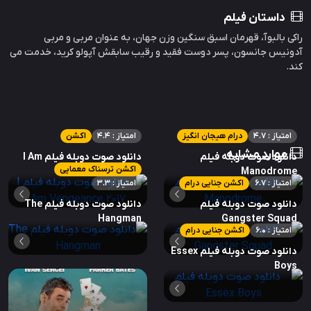
داستان فیلم
راکی بالبوآ، قهرمان اسبق سنگین وزن جهان، به عنوان مربی و مربی
آدونیس جانسون، پسر دوست فقید و رقیب سابقش آپولو کرید، خدمت می
کند.
امتیاز : 4.7
درام هیجان انگیز
امتیاز : 4.4
اکشن
موارد مشابه
دانلود صوت دوبله فیلم
دانلود صوت دوبله فیلم I Am
اکشن ترسناک معمایی
Vengeance 2017
Manodrome
امتیاز : 6.7
اکشن جنایی درام
امتیاز : 3.3
دانلود صوت دوبله فیلم
دانلود صوت دوبله فیلم The
Hangman
Gangster Squad
امتیاز : 6.0
اکشن جنایی درام
دانلود صوت دوبله فیلم Essex
Boys