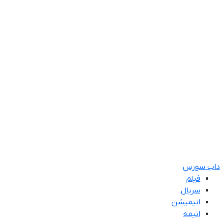
داب سورس
فیلم
سریال
انیمیشن
انیمه