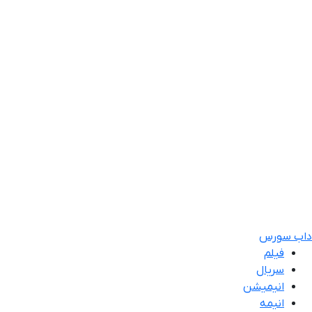
داب سورس
فیلم
سریال
انیمیشن
انیمه