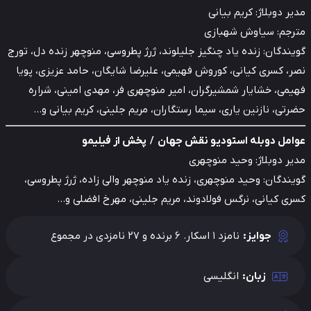
ر دوبلاژ: کریم بیانی
رجم: سیاوش شهبازی
ندگان: زنده یاد چنگیز جلیلوند، ژرژ پطروسی، منوچهر زنده دل، تورج
، کسری کیانی، کوروش فهیمی، علیرضا شایگان، حامد عزیزی، پویا
می، خشایار شمشیرگران، امیر منوچهری فر، مهدی امینی، شراره
تی، نازنین یاری، سیما رستگاران، مریم جلینی، کریم بیانی و…
امل دوبله استودیو نقش جهان / پخش از فیلیمو
ر دوبلاژ: وحید منوچهری
ندگان: وحید منوچهری، زنده یاد منوچهر والی زاده، ژرژ پطروسی،
ی کیانی، نرگس فولادوند، مریم جلینی، مهرخ افضلی و…
جوایز:
نامزد 1 اسکار. 6 برنده و 27 نامزدی در مجموع
زبان:
انگلیسی