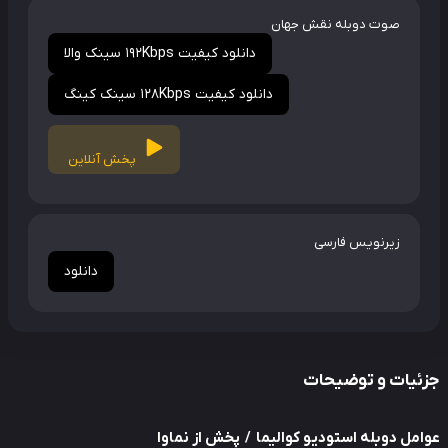
صوت دوبله نقش جهان
دانلود کیفیت 192Kbps سینک والا
دانلود کیفیت 128Kbps سینک کینگ
پخش آنلاین
زیرنویس فارسی
دانلود
ئیات و توضیحات
مل دوبله استودیو کوالیما / پخش از نماوا