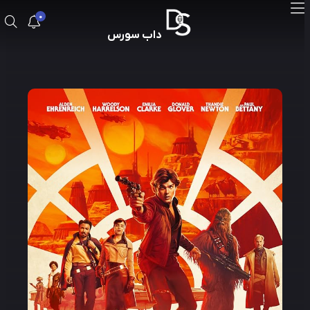
0
داب سورس