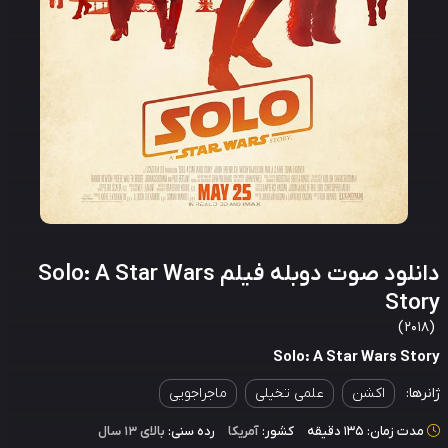
دانلود صوت دوبله فیلم Solo: A Star Wars
Sto
Solo: A Star Wars Sto
رها:
اکشن
علمی تخیلی
ماجراجویی
دت زمان: 135 دقیقه
کشور:
آمریکا
رده سنی:
بالای ۱۳ سال