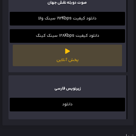
صوت دوبله نقش جهان
دانلود کیفیت 192Kbps سینک والا
دانلود کیفیت 128Kbps سینک کینگ
پخش آنلاین
زیرنویس فارسی
دانلود