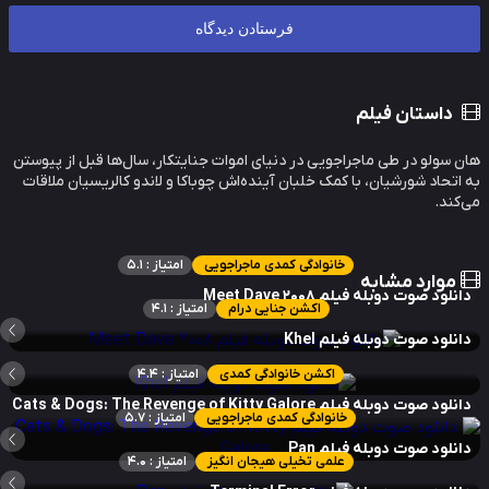
داستان فیلم
 سولو در طی ماجراجویی در دنیای اموات جنایتکار، سال‌ها قبل از پیوستن
اتحاد شورشیان، با کمک خلبان آینده‌اش چوباکا و لاندو کالریسیان ملاقات
کند.
خانوادگی کمدی ماجراجویی
امتیاز : 5.1
موارد مشابه
نلود صوت دوبله فیلم Meet Dave 2008
اکشن جنایی درام
امتیاز : 4.1
نلود صوت دوبله فیلم Khel
اکشن خانوادگی کمدی
امتیاز : 4.4
لود صوت دوبله فیلم Cats & Dogs: The Revenge of Kitty Galore
خانوادگی کمدی ماجراجویی
امتیاز : 5.7
نلود صوت دوبله فیلم Pan
علمی تخیلی هیجان انگیز
امتیاز : 4.0