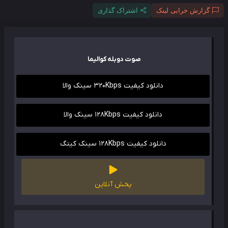
گزارش خرابی لینک
اشتراک گذاری
صوت دوبله کوالیما
دانلود کیفیت 320Kbps سینک والا
دانلود کیفیت 128Kbps سینک والا
دانلود کیفیت 128Kbps سینک کیتگ
پخش آنلاین