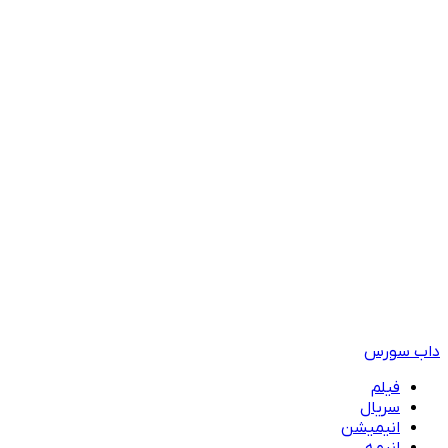
داب سورس
فیلم
سریال
انیمیشن