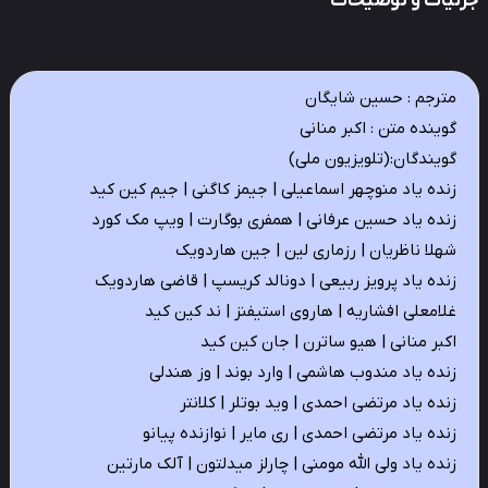
ئیات و توضیحات
مترجم : حسین شایگان
گوینده متن : اکبر منانی
گویندگان:(تلویزیون ملی)
زنده یاد منوچهر اسماعیلی | جیمز کاگنی | جیم کین کید
زنده یاد حسین عرفانی | همفری بوگارت | ویپ مک کورد
شهلا ناظریان | رزماری لین | جین هاردویک
زنده یاد پرویز ربیعی | دونالد کریسپ | قاضی هاردویک
غلامعلی افشاریه | هاروی استیفنز | ند کین کید
اکبر منانی | هیو ساترن | جان کین کید
زنده یاد مندوب هاشمی | وارد بوند | وز هندلی
زنده یاد مرتضی احمدی | وید بوتلر | کلانتر
زنده یاد مرتضی احمدی | ری مایر | نوازنده پیانو
زنده یاد ولی الله مومنی | چارلز میدلتون | آلک مارتین