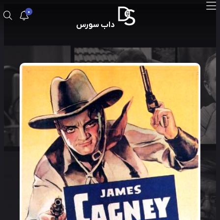
0
داب سورس