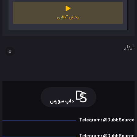
پخش آنلاین
لر
داب سورس
Telegram: @DubbSour
Telegram: @DubbSour