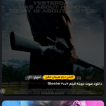
اکشن درام هیجان انگیز
امتیاز : 7.1
نلود صوت دوبله فیلم Shooter 2007