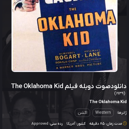
لودصوت دوبله فیلم The Oklahoma Kid
The Oklahoma K
رها:
Western
اکشن
دت زمان: 85 دقیقه
کشور:
آمریکا
رده سنی:
Approved