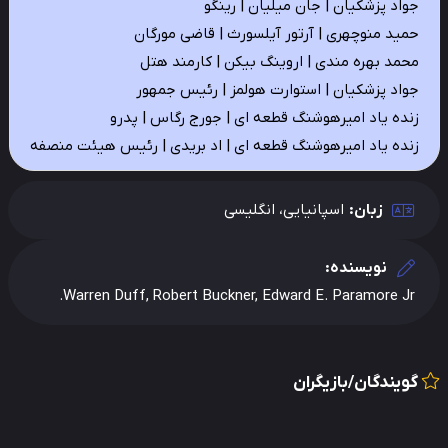
جواد پزشکیان | جان میلیان | رینگو
حمید منوچهری | آرتور آیلسورث | قاضی مورگان
محمد بهره مندی | اروینگ بیکن | کارمند هتل
جواد پزشکیان | استوارت هولمز | رئیس جمهور
زنده یاد امیرهوشنگ قطعه ای | جورج رگاس | پدرو
زنده یاد امیرهوشنگ قطعه ای | اد بریدی | رئیس هیئت منصفه
زبان:
اسپانیایی، انگلیسی
نویسنده:
Warren Duff, Robert Buckner, Edward E. Paramore Jr.
گویندگان/بازیگران