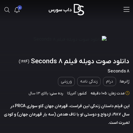
0
داب سورس
دانلود صوت دوبله فیلم 8 Seconds
(1994)
8 Seconds
ژانرها:
درام
زندگی نامه
ورزشی
مدت زمان: 105 دقیقه
کشور:
آمریکا
رده سنی:
بالای ۱۳ سال
این فیلم داستان زندگی لین فراست، قهرمان جهان گاو سواری PRCA در
سال 1987، ازدواج و دوستی او با تاف هدمن (سه بار قهرمان جهان) و کودی
لمبرت است.