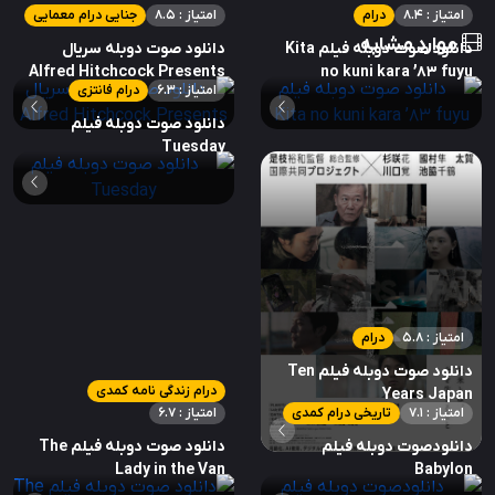
امتیاز : 8.4
درام
امتیاز : 8.5
جنایی درام معمایی
موارد مشابه
دانلود صوت دوبله فیلم Kita
دانلود صوت دوبله سریال
Alfred Hitchcock Presents
no kuni kara ’83 fuyu
امتیاز : 6.3
درام فانتزی
دانلود صوت دوبله فیلم
Tuesday
امتیاز : 5.8
درام
دانلود صوت دوبله فیلم Ten
درام زندگی نامه کمدی
Years Japan
امتیاز : 7.1
تاریخی درام کمدی
امتیاز : 6.7
دانلودصوت دوبله فیلم
دانلود صوت دوبله فیلم The
Lady in the Van
Babylon