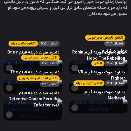
(وایت) زندگی حومه شهر را سپری می کند. هنگامی که مامور به دلیل دانشی
که دارد مورد حمله متحدان سابق قرار می گیرد و پسرش ربوده می شود، او
مجبور می شود به داخل ...
اکشن تاریخی ماجراجویی
امتیاز : 3.3
امتیاز : 5.5
اکشن جنایی درام
موارد مشابه
دانلود صوت دوبله فیلم Robin
دانلود صوت دوبله فیلم One 2
اکشن جنایی ماجراجویی
Ka 4
Hood The Rebellion
امتیاز : 5.0
اکشن
امتیاز : 6.7
دانلود صوت دوبله فیلم VR
دانلود صوت دوبله فیلم The
A-Team 2010
Fighter
اکشن انیمیشن ماجراجویی
امتیاز : 5.9
اکشن تاریخی درام
امتیاز : 6.2
دانلود صوت دوبله فیلم
دانلود صوت دوبله فیلم
Medieval
Detective Conan: Zero the
Enforcer 2018