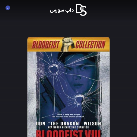
0
داب سورس