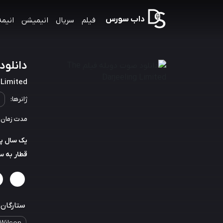
داب سورس
فیلم
سریال
انیمیشن
انیمه
دانلود صوت 
 Limited
ژانرها:
مدت زمان: 91 دقیق
یک سال پس 
قطار به س
ستارگان: