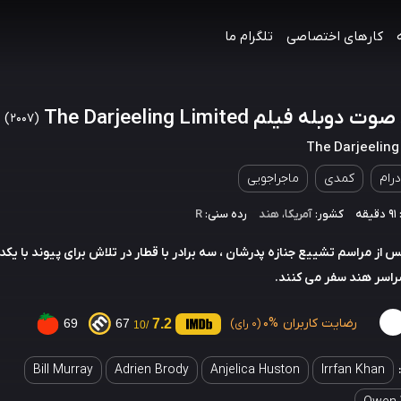
کارهای اختصاصی
تلگرام ما
دوبله فیلم The Darjeeling Limited
(2007)
The Darjeeling
درام
کمدی
ماجراجویی
ه
کشور:
آمریکا
،
هند
رده سنی:
R
از مراسم تشییع جنازه پدرشان ، سه برادر با قطار در تلاش برای پیوند با یکدی
راسر هند سفر می کنند.
رضایت کاربران
0%
7.2
69
67
(0 رای)
/10
Bill Murray
Adrien Brody
Anjelica Huston
Irrfan Khan