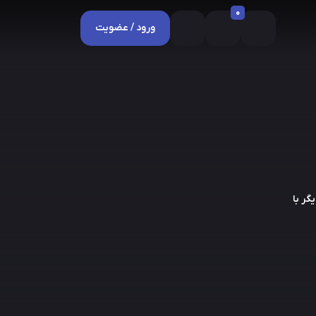
0
ورود / عضویت
گر با