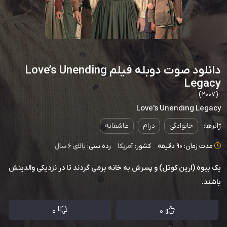
دانلود صوت دوبله فیلم Love’s Unending
Legacy
(2007)
Love's Unending Legacy
ژانرها:
خانوادگی
درام
عاشقانه
مدت زمان: 90 دقیقه
کشور:
آمریکا
رده سنی:
بالای ۶ سال
یک بیوه (ارین کوتل) و پسرش به خانه برمی گردند تا در نزدیکی والدینش
باشند.
0
0