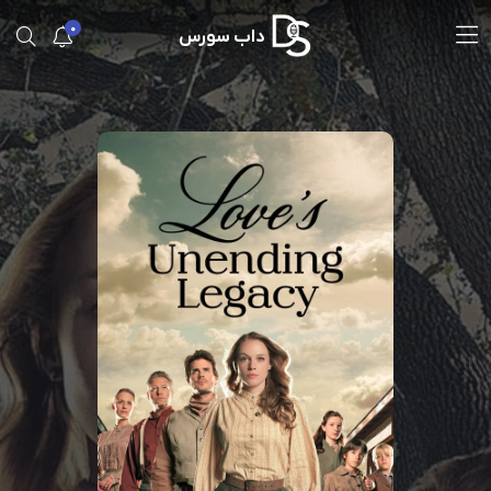
0
داب سورس