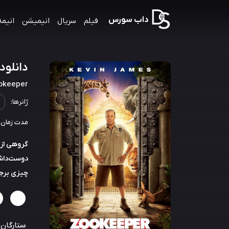
داب سورس
فیلم
سریال
انیمیشن
انیمه
دانلود ص
okeeper
ژانرها:
مدت زمان: 102 دقیق
گروهی از 
دوست‌داشت
چیزی برجس
ستارگان: