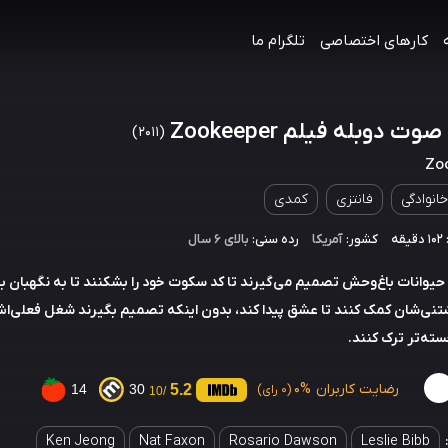
کارهای اختصاصی
تلگرام ما
وت دوبله فیلم Zookeeper
(2011)
Zo
خانوادگی
فانتزی
کمدی
ه
کشور:
آمریکا
رده سنی:
بالای ۶ سال
حیوانات باغ‌وحش تصمیم می‌گیرند تا کد سکوت خود را بشکنند تا به نگهبان 
نی‌شان کمک کنند تا عشق پیدا کند، بدون اینکه تصمیم بگیرند شغل فعلی‌اش 
ته‌تر ترک کنند.
رضایت کاربران
0%
5.2
14
30
(0 رای)
/10
Ken Jeong
Nat Faxon
Rosario Dawson
Leslie Bibb