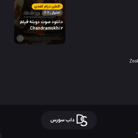
اکشن درام کمدی
امتیاز : 2.6
دانلود صوت دوبله فیلم
Chandramukhi 2
داب سورس