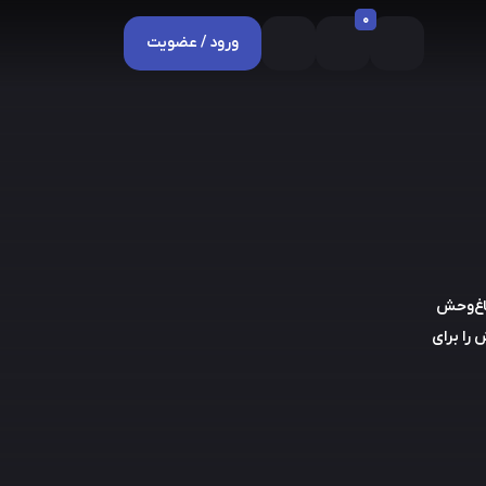
0
ورود / عضویت
باغ‌وحش
را برای