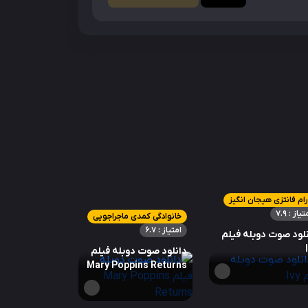
ام فانتزی هیجان انگیز
تیاز : 7.9
خانوادگی کمدی ماجراجویی
امتیاز : 6.7
لود صوت دوبله فیلم
دانلود صوت دوبله فیلم
Mary Poppins Returns