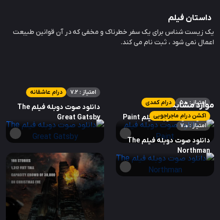
داستان فیلم
یک زیست شناس برای یک سفر خطرناک و مخفی که در آن قوانین طبیعت
اعمال نمی شود ، ثبت نام می کند.
امتیاز : 7.2
درام عاشقانه
امتیاز : 5.0
درام کمدی
موارد مشابه
دانلود صوت دوبله فیلم The
اکشن درام ماجراجویی
دانلود صوت دوبله فیلم Paint
Great Gatsby
امتیاز : 7.0
دانلود صوت دوبله فیلم The
Northman