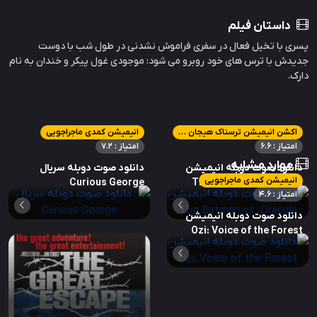
داستان فیلم
پسری با تخیل فعال در سفری فراموش نشدنی در طول شب با دوست
جدیدش با ترس های خود روبرو می شود: موجودی غول پیکر و خندان به نام
دارک.
اکشن انیمیشن ترسناک هیجان انگیز
انیمیشن کمدی ماجراجویی
امتیاز : 6.6
امتیاز : 7.2
موارد مشابه
دانلود صوت دوبله انیمیشن
دانلود صوت دوبله سریال
انیمیشن کمدی ماجراجویی
Curious George
The Batman vs. Dracula
امتیاز : 4.6
دانلود صوت دوبله انیمیشن
Ozi: Voice of the Forest